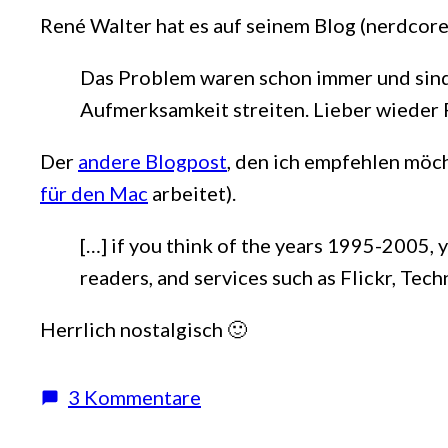
René Walter hat es auf seinem Blog (nerdcor
Das Problem waren schon immer und sind 
Aufmerksamkeit streiten. Lieber wieder Pir
Der
andere Blogpost
, den ich empfehlen möch
für den Mac
arbeitet).
[…] if you think of the years 1995-2005
readers, and services such as Flickr, Tec
Herrlich nostalgisch 🙂
zu
3 Kommentare
Lasst