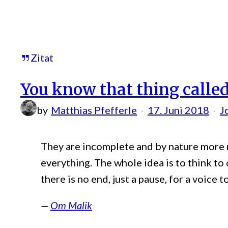
2.
Blogs
und
das
Zitat
Fediverse
You know that thing calle
by
Matthias Pfefferle
17. Juni 2018
J
They are incomplete and by nature more m
everything. The whole idea is to think to 
there is no end, just a pause, for a voice to
Om Malik