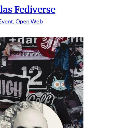
das Fediverse
Event
, 
Open Web