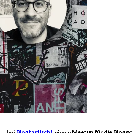
st bei
Blogtastisch!
, einem
Meetup für die Blogg