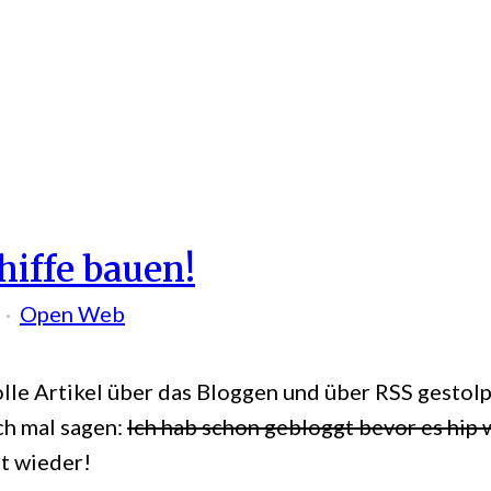
hiffe bauen!
Open Web
tolle Artikel über das Bloggen und über RSS gesto
ch mal sagen:
Ich hab schon gebloggt bevor es hip 
zt wieder!