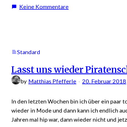
zu
Keine Kommentare
You
know
that
thing
called
Standard
blogging
Lasst uns wieder Piratensc
by
Matthias Pfefferle
20. Februar 2018
In den letzten Wochen bin ich über ein paar 
wieder in Mode und dann kann ich endlich au
Jahren mal hip war, dann wieder nicht und jet